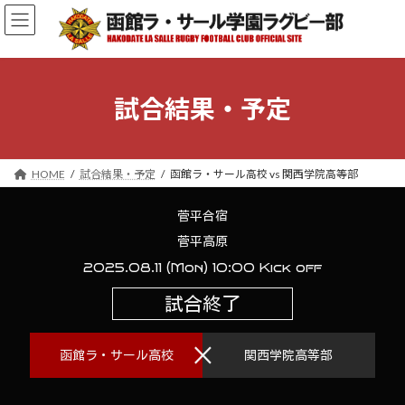
コ
ナ
ン
ビ
テ
ゲ
ン
ー
ツ
シ
へ
ョ
試合結果・予定
ス
ン
キ
に
ッ
移
プ
動
HOME
試合結果・予定
函館ラ・サール高校 vs 関西学院高等部
菅平合宿
菅平高原
2025.08.11 (Mon) 10:00 Kick off
試合終了
×
函館ラ・サール高校
関西学院高等部