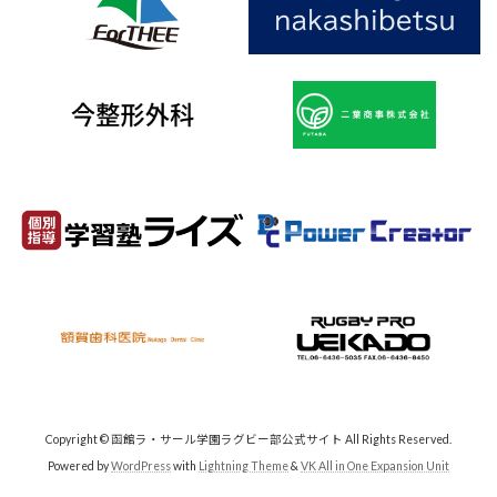
Copyright © 函館ラ・サール学園ラグビー部公式サイト All Rights Reserved.
Powered by
WordPress
with
Lightning Theme
&
VK All in One Expansion Unit