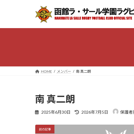
コ
ナ
ン
ビ
テ
ゲ
ン
ー
ツ
シ
へ
ョ
ス
ン
キ
に
ッ
移
プ
動
HOME
メンバー
南 真二朗
南 真二朗
最
2025年6月30日
2026年7月5日
保護者
終
更
新
前の記事